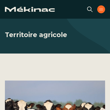
Aller au contenu
Territoire agricole