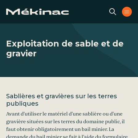
Aller au contenu
Exploitation de sable et de
gravier
Sablières et gravières sur les terres
publiques
Avant d’utiliser le matériel d’une sablière ou d’une
gravière situées sur les terres du domaine public, il
faut obtenir obligatoirement un bail minier. La
demande du bail minier se fait à l’aide du
formulaire