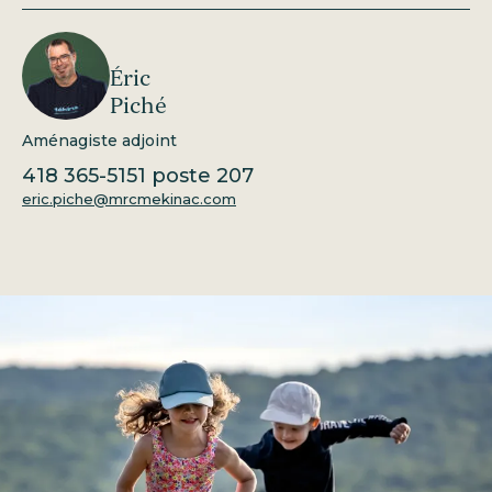
Éric
Piché
Aménagiste adjoint
418 365-5151
poste 207
eric.piche@mrcmekinac.com