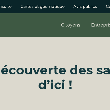
nsulte
Cartes et géomatique
Avis publics
C
Citoyens
Entrepri
découverte des s
d’ici !