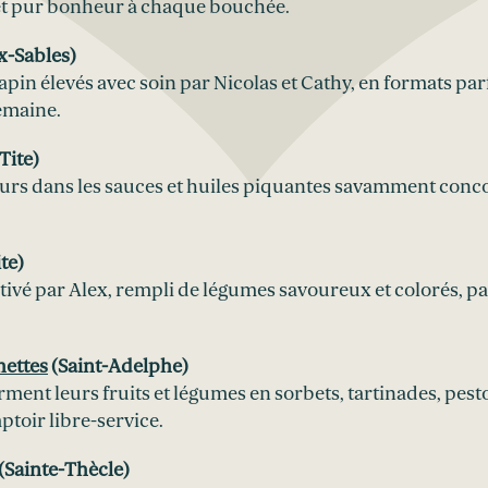
et pur bonheur à chaque bouchée.
x-Sables)
lapin élevés avec soin par Nicolas et Cathy, en formats par
emaine.
Tite)
urs dans les sauces et huiles piquantes savamment conc
te)
ivé par Alex, rempli de légumes savoureux et colorés, pa
hettes
(Saint-Adelphe)
rment leurs fruits et légumes en sorbets, tartinades, pest
ptoir libre-service.
(Sainte-Thècle)