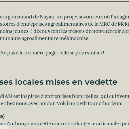
ers gourmand de Nayati, un projet savoureux où l’imagin
istoires d’entreprises agroalimentaires de la MRC de Mékin
t moins jeunes !) découvrent les trésors de notre terroir à
ommunauté agroalimentaire mékinacoise.
ête pas à la dernière page… elle se poursuit ici !
ses locales mises en vedette
IAM est inspirée d’entreprises bien réelles, qui cultiven
de chez nous avec amour. Voici un petit tour d’horizon:
te)
n par Anthony dans cette micro-boulangerie artisanale : pai