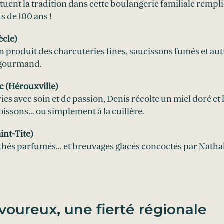
tuent la tradition dans cette boulangerie familiale remp
s de 100 ans !
ècle)
n produit des charcuteries fines, saucissons fumés et autr
 gourmand.
c
(Hérouxville)
es avec soin et de passion, Denis récolte un miel doré et l
boissons… ou simplement à la cuillère.
int-Tite)
 thés parfumés… et breuvages glacés concoctés par Natha
voureux, une fierté régionale